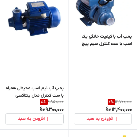
پمپ آب با کیفیت خانگی یک
اسب با ست کنترل سیم پیچ
مس مدل pm80
پمپ آب نیم اسب محیطی همراه
با ست کنترل مدل پنتاکسی
9,850,000
13,700,000
5
%
2
%
9,300,000
13,400,000
افزودن به سبد
افزودن به سبد