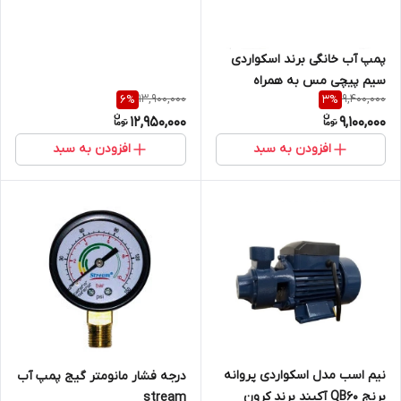
پمپ آب خانگی برند اسکواردی
سیم پیچی مس به همراه
13,900,000
9,400,000
6
%
3
%
اتومات / ست کنترل کپی
12,950,000
9,100,000
افزودن به سبد
افزودن به سبد
نیم اسب مدل اسکواردی پروانه
درجه فشار مانومتر گیج پمپ آب
برنج QB60 آکبند برند کرون
stream