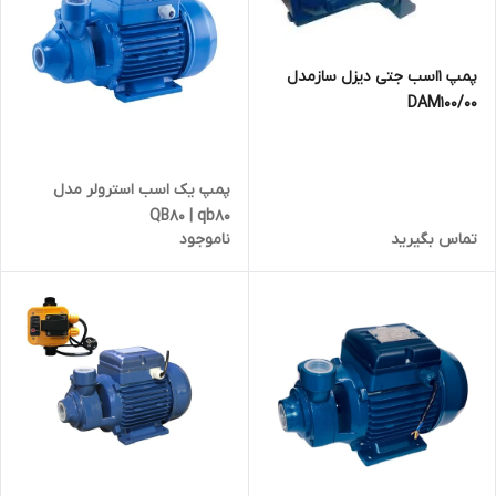
پمپ 1اسب جتی دیزل سازمدل
DAM100/00
پمپ یک اسب استرولر مدل
QB80 | qb80
تماس بگیرید
ناموجود