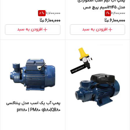
پمپ آب نیم اسب اسکواردی
مدل im45سیم پیچ مس
6,700,000
6,200,000
8
%
1
%
6,100,000
6,100,000
افزودن به سبد
افزودن به سبد
پمپ آب یک اسب مدل پنتاکسی
pm80 | PM80 qb80|QB80