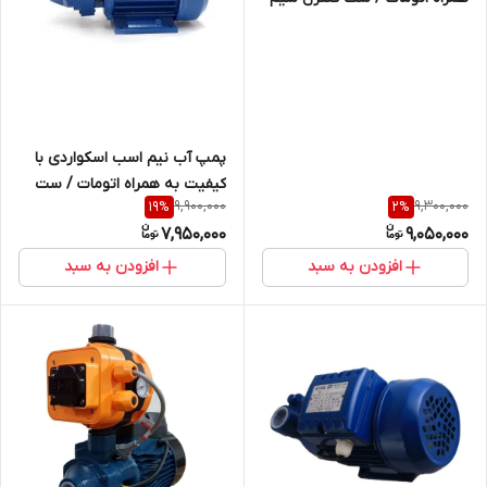
پیچی مس
پمپ آب نیم اسب اسکواردی با
کیفیت به همراه اتومات / ست
9,900,000
9,300,000
19
%
2
%
کنترل سیم پیچی مس 7 روز
7,950,000
9,050,000
مهلت ضمانت
افزودن به سبد
افزودن به سبد