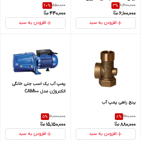
550,000
6,300,000
20
%
3
%
440,000
6,100,000
افزودن به سبد
افزودن به سبد
پمپ آب یک اسب جتی خانگی
الکتروژن مدل CAM100
پنج راهی پمپ آب
16,000,000
960,000
5
%
8
%
15,150,000
880,000
افزودن به سبد
افزودن به سبد