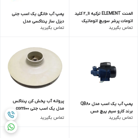
المنت ELEMENT ترکیه 11_2 کلید
پمپ آب خانگی یک اسب جتی
اتومات پرشر سویچ اتوماتیک
دیزل ساز پنتاکسی مدل
تماس بگیرید
تماس بگیرید
پمپ آب | قیمت خوب | نیوژن
DAM100/00 تحت لیسانس
اسماعیلی
پنتاکس
پروانه آب پخش کن پنتاکس
پمپ آب یک اسب مدل QB80
مدل یک اسب جتی com100
برند کارو سیم پیچ مس
تماس بگیرید
تماس بگیرید