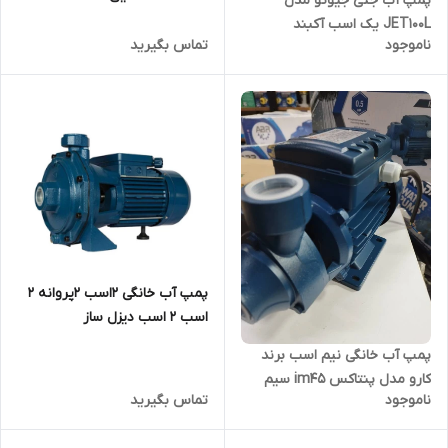
پمپ آب جتی جیوتو مدل
(۱۰۰٪مس_شفت استیل)
JET100L یک اسب آکبند
ناموجود
تماس بگیرید
پمپ آب خانگی ۲اسب ۲پروانه ۲
اسب 2 اسب دیزل ساز
پمپ آب خانگی نیم اسب برند
کارو مدل پنتاکس im45 سیم
ناموجود
تماس بگیرید
پیچ مس