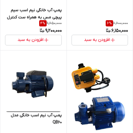
پمپ آب خانگی نیم اسب سیم
پیچی مس به همراه ست کنترل
9,650,000
6,600,000
4
%
6
%
/ اتومات برند اسکواردی
9,200,000
6,150,000
افزودن به سبد
افزودن به سبد
پمپ آب نیم اسب خانگی مدل
QB60