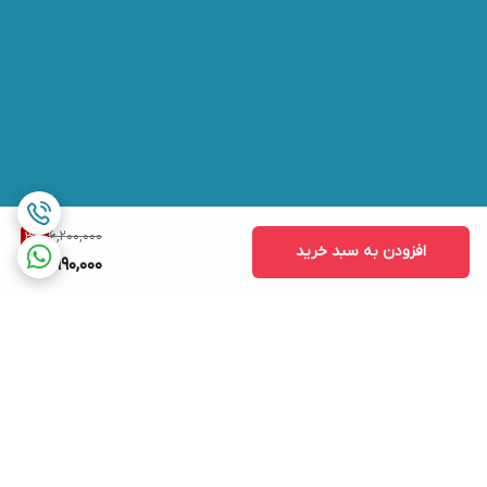
6,200,000
3
%
افزودن به سبد خرید
5,990,000
برگشت به بالا