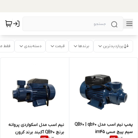
پربازدیدترین
برندها
قیمت
دسته‌بندی
فقط م
پمپ نیم اسب مدل QB60 | qb60
نیم اسب مدل اسکواردی پروانه
سیم پیج مسی im45
برنج QB60 آکبند برند کرون