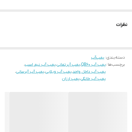
نظرات
دسته‌بندی
:
پمپ‌آب
برچسب‌ها :
پمپ آب QB60
،
پمپ آپرتمانی
،
پمپ آب نیم اسب
،
پمپ آب داخل واحد
،
پمپ آب ویلایی
،
پمپ آب آبرسانی
،
پمپ آب خانگی
،
پمپ ارزان