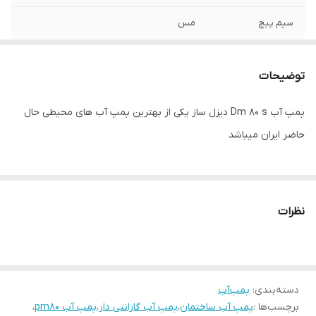
سیم پیچ
مس
ارتفاع
۷۰ متر
توضیحات
پمپ آب Dm 80 s دیزل ساز یکی از بهترین پمپ آب های محیطی حال
حاضر ایران میباشد
نظرات
دسته‌بندی
:
پمپ‌آب
برچسب‌ها :
پمپ آب ساختمان
،
پمپ آب گارانتی دار
،
پمپ آب pm80
،