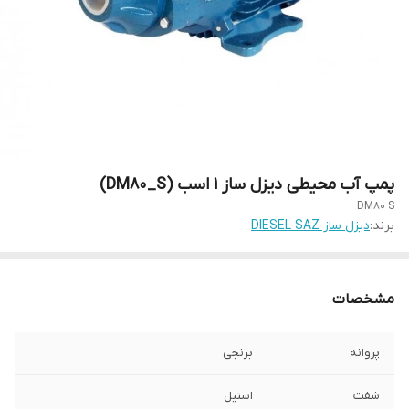
پمپ آب محیطی دیزل ساز 1 اسب (DM80_S)
DM80 S
برند:
دیزل ساز DIESEL SAZ
مشخصات
پروانه
برنجی
شفت
استیل