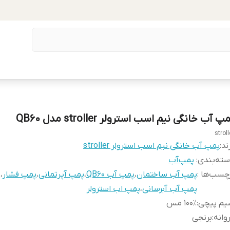
پ آب خانگی نیم اسب استرولر stroller مدل QB60
stroll
ند:
پمپ آب خانگی نیم اسب استرولر stroller
ته‌بندی
:
پمپ‌آب
چسب‌ها :
پمپ آب ساختمان
،
پمپ آب QB60
،
پمپ آپرتمانی
،
پمپ فشار
،
پمپ آب آبرسانی
،
پمپ اب استرولر
یم پیچی
:
۱۰۰٪ مس
وانه
:
برنجی