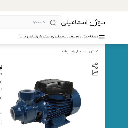
نیوژن اسماعیلی
دسته‌بندی محصولات
پیگیری سفارش
تماس با ما
نیوژن اسماعیلی
/
پمپ‌آب
پم
er
بر
دس
بر
س
پر