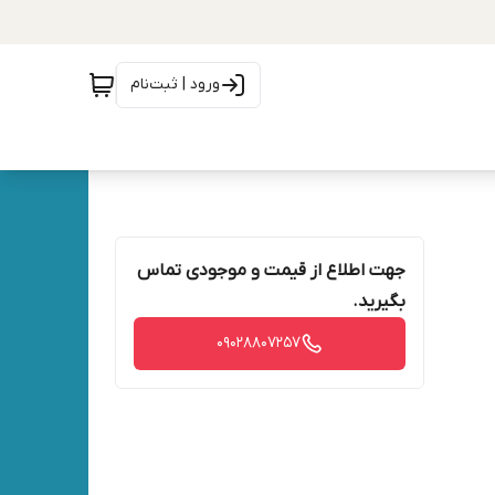
ورود | ثبت‌نام
جهت اطلاع از قیمت و موجودی تماس
بگیرید.
09028807257