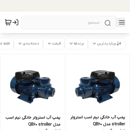
پربازدیدترین
برندها
قیمت
دسته‌بندی
فقط م
پمپ آب خانگی نیم اسب استرولر
پمپ آب استرولر خانگی نیم اسب
stroller مدل QB60
مدل QB60 stroller