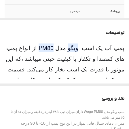
پروانه
برنجی
سیم پیچ
مس
توضیحات
پمپ آب یک اسب
ویگو
مدل
PM80
از انواع پمپ
های کمصدا و تکفاز با کیفیت چینی میباشد ،که این
موتور با قدرت یک اسب بخار کار می‌کند. قسمت
تحریک این موتور به کمک یک خازن توکار عمل
می‌کند،هم چنین ولتاژ موتور 220 ولت میباشد و
نقد و بررسی
برای ساخت پوسته و پایه‌ی موتور از آلومینیوم
استفاده می‌کنند که باعث افزایش تبادل حرارتی
پمپ ویگو مدل Wego PM80 دارای میزان دبی تا ۴۸ لیتر در دقیقه و میزان هد آن تا
۶۵ متر می باشد.
خواهد شد.
میزان دمای سیال قابل پمپاژ در این نوع پمپ از 10- تا 90 درجه