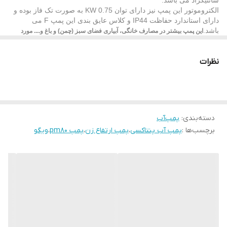
سانتیگراد می باشد.
الکتروموتور این پمپ نیز دارای توان 0.75 KW به صورت تک فاز بوده و
دارای استاندارد حفاظت IP44 و کلاس عایق بندی این پمپ F می
باشد.
این پمپ بیشتر در مصارف خانگی، آبیاری فضای سبز (چمن) و باغ و.... مورد
استفاده قرار میگیرد .
نظرات
دسته‌بندی
:
پمپ‌آب
برچسب‌ها :
پمپ آب پنتاکسی
،
پمپ ارتفاع زن
،
پمپ pm80
،
ویگو