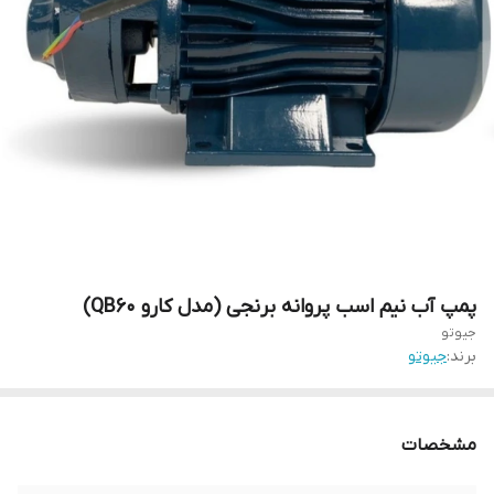
پمپ آب نیم اسب پروانه برنجی (مدل کارو QB60)
جیوتو
برند:
جیوتو
مشخصات