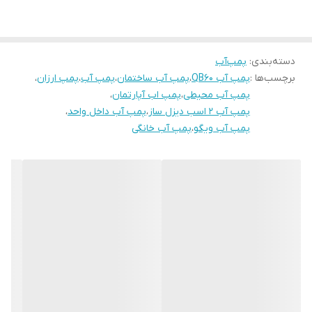
دسته‌بندی
:
پمپ‌آب
برچسب‌ها :
پمپ آب QB60
،
پمپ آب ساختمان
،
پمپ آب
،
پمپ ارزان
،
پمپ آب محیطی
،
پمپ اب آپارتمان
،
پمپ آب ۲ اسب دیزل ساز
،
پمپ آب داخل واحد
،
پمپ آب ویگو
،
پمپ آب خانگی