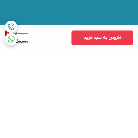
6,600,000
6
%
افزودن به سبد خرید
6,150,000
برگشت به بالا