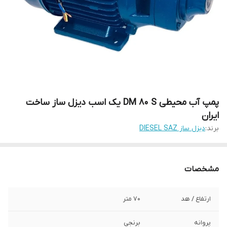
پمپ آب محیطی DM 80 S یک اسب دیزل ساز ساخت
ایران
برند:
دیزل ساز DIESEL SAZ
مشخصات
ارتفاع / هد
70 متر
پروانه
برنجی