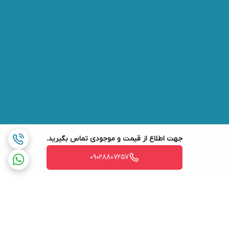
جهت اطلاع از قیمت و موجودی تماس بگیرید.
09028807257