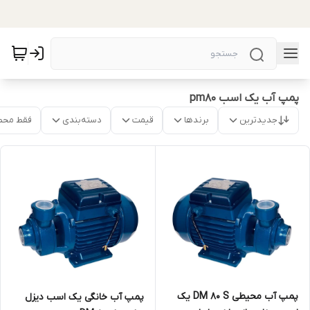
پمپ آب یک اسب pm80
جدیدترین
برندها
قیمت
دسته‌بندی
فقط محص
پمپ آب محیطی DM 80 S یک
پمپ آب خانگی یک اسب دیزل