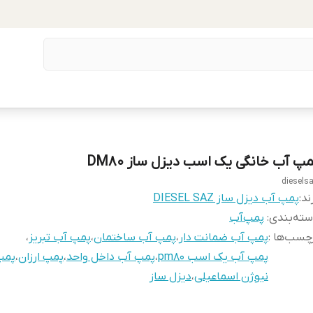
مپ آب خانگی یک اسب دیزل ساز DM80
diesels
ند:
پمپ آب دیزل ساز DIESEL SAZ
ته‌بندی
:
پمپ‌آب
چسب‌ها :
پمپ آب ضمانت دار
،
پمپ آب ساختمان
،
پمپ آب تبریز
،
پمپ آب یک اسب pm80
،
پمپ آب داخل واحد
،
پمپ ارزان
،
پمپ
نیوژن اسماعیلی
،
دیزل ساز