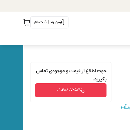
ورود | ثبت‌نام
جهت اطلاع از قیمت و موجودی تماس
بگیرید.
09028807257
 آب
،