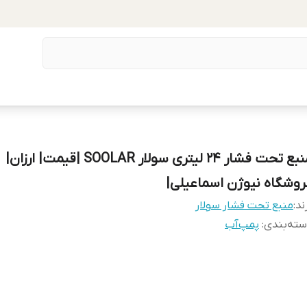
منبع تحت فشار ۲۴ لیتری سولار SOOLAR |قیمت| ارزان|
روشگاه نیوژن اسماعیلی|
ند:
منبع تحت فشار سولار
ته‌بندی
:
پمپ‌آب