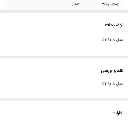
جنس بدنه
چدن
سیم پیچی
مس
توضیحات
شافت
استیل
مدل dm80 s
نقد و بررسی
مدل dm80 s
نظرات