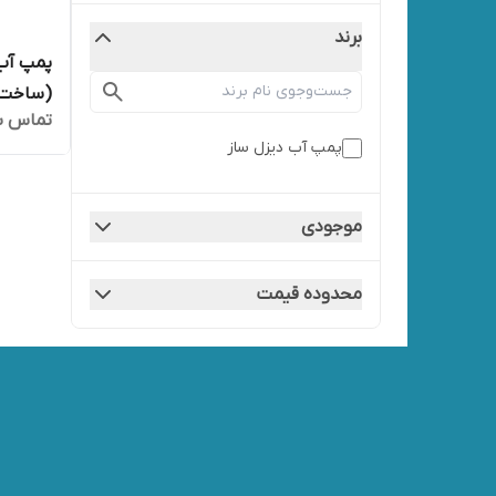
برند
پمپ آب
(ساخت ا
تماس ب
پمپ آب دیزل ساز
موجودی
محدوده قیمت