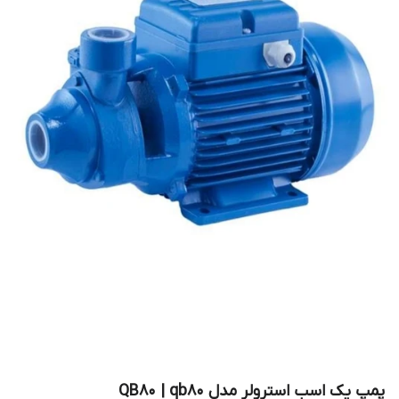
پمپ یک اسب استرولر مدل QB80 | qb80