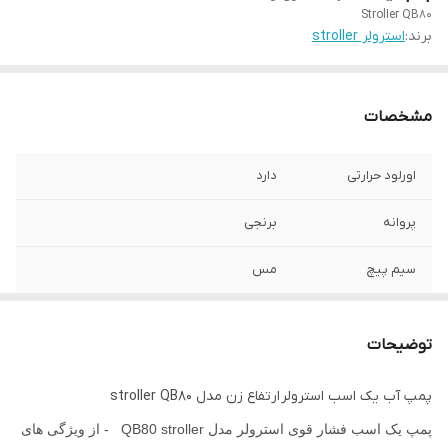
StrolIer QB80
برند:
استرولر stroller
مشخصات
اورلود حرارتی
دارد
پروانه
برنجی
سیم پیچ
مس
ارتفاع / هد
۶۵
توضیحات
سیم برق تست
دارد
پمپ آب یک اسب استرولر ارتفاع زن مدل stroller QB80
پمپ یک اسب فشار قوی استرولر مدل QB80 stroller - از ویژگی های