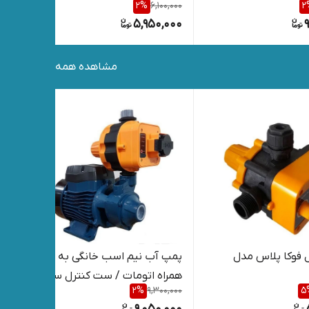
,000
2
%
6,100,000
2
کنت
000
5,950,000
مشاهده همه
 فوکا پلاس مدل
پمپ آب نیم اسب خانگی به
پمپ
همراه اتومات / ست کنترل سیم
,000
2
%
9,300,000
5
پیچی مس
اتو