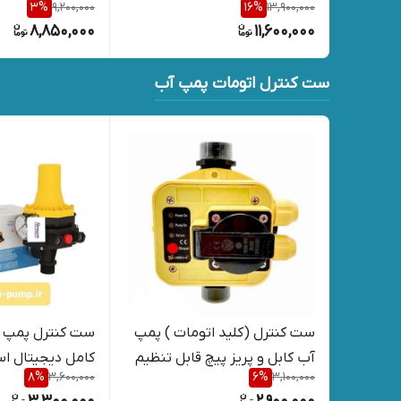
3
%
9,200,000
16
%
13,900,000
مس( مدل) پنتاکسی
8,850,000
11,600,000
ست کنترل اتومات پمپ آب
ست کنترل (کلید اتومات ) پمپ
ست کنترل پمپ آ
آب کابل و پریز پیچ قابل تنظیم
کامل دیجیتال استریم 
8
%
3,600,000
6
%
3,100,000