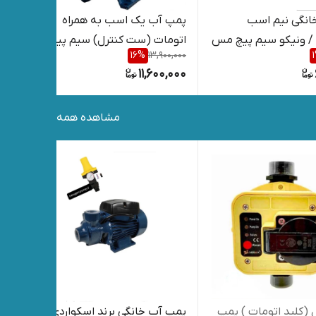
انگی نیم اسب
پمپ آب یک اسب به همراه
ست 
و سیم پیچ مس
اتومات (ست کنترل) سیم پیچ
آب 
,000
16
%
13,900,000
1
مس( مدل) پنتاکسی
000
11,600,000
مشاهده همه
(کلید اتومات ) پمپ
پمپ آب خانگی برند اسکواردی
پمپ