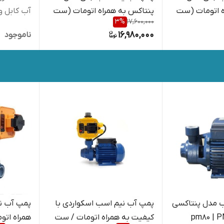
 همراه اتومات (ست
پنتاکس به همراه اتومات (ست
آب کابل و
3
%
17,600,000
کنترل) ۷ روز مهلت تست
16,980,000
ناموجود
 مدل پنتاکسی
پمپ آب نیم اسب اسکواردی با
پمپ آب ن
pm80 | P
کیفیت به همراه اتومات / ست
همراه اتو