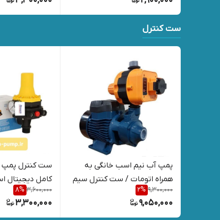
3,300,000
2,900,000
ست کنترل
پمپ آب نیم اسب خانگی به
ست کنترل پمپ آ
همراه اتومات / ست کنترل سیم
کامل دیجیتال استریم 
8
%
3,600,000
2
%
9,300,000
پیچی مس
3,300,000
9,050,000