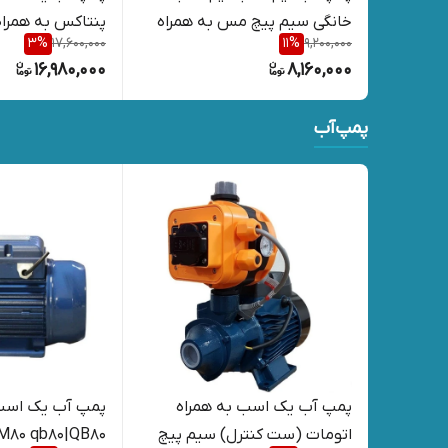
خانگی سیم پیچ مس به همراه
پنتاکس به
3
%
17,600,000
11
%
9,200,000
اتومات ۷ روز مهلت تست
کنترل) ۷ روز مهلت تست
16,980,000
8,160,000
پمپ‌آب
پمپ آب یک اسب به همراه
پمپ آب یک اسب
اتومات (ست کنترل) سیم پیچ
M80 qb80|QB80