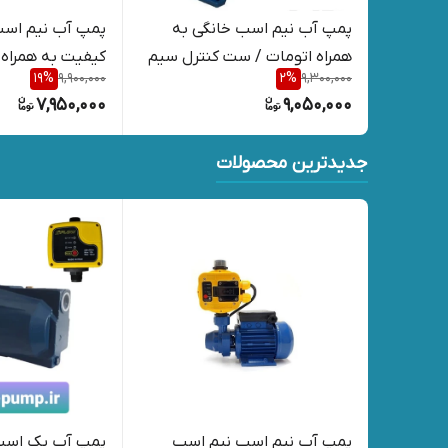
پمپ آب نیم اسب خانگی به
پمپ آب نیم اسب
همراه اتومات / ست کنترل سیم
کیفیت به همراه
19
%
9,900,000
2
%
9,300,000
پیچی مس
7,950,000
9,050,000
مهلت ضمانت
جدیدترین محصولات
پمپ آب نیم اسب نیم اسب
پمپ آب یک اسب