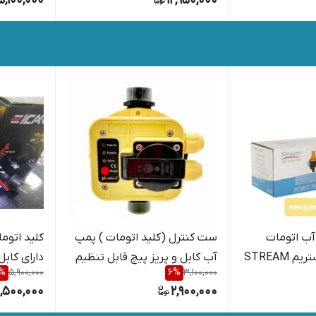
5,100,000
12,950,000
ب اتومات
ست کنترل (کلید اتومات ) پمپ
STREAM
آب کابل و پریز پیچ قابل تنظیم
دارای کابل
%
5,900,000
6
%
3,100,000
مدل
,500,000
2,900,000