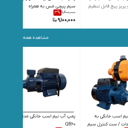
 پریز پیچ قابل تنظیم
سیم پیچی مس به همراه
,000
3
%
9,400,000
اتومات / ست کنترل کپی
000
9,100,000
مشاهده همه
یم اسب خانگی به
پمپ آب نیم اسب خانگی مدل
پمپ
مات / ست کنترل سیم
QB60
سیم