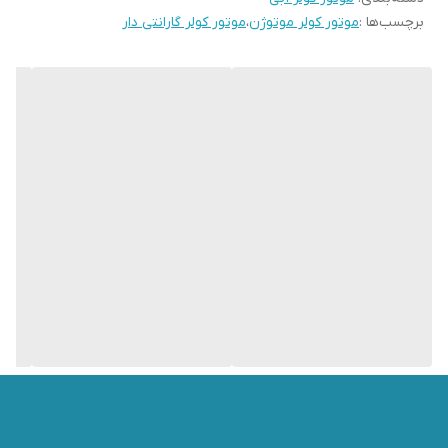
برچسب‌ها :
موتور کولر موتوژن
،
موتور کولر گارانتی دار