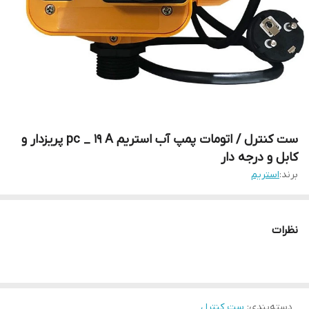
ست کنترل / اتومات پمپ آب استریم pc _ 19 A پریزدار و
کابل و درجه دار
برند:
استریم
نظرات
دسته‌بندی
:
ست کنترل