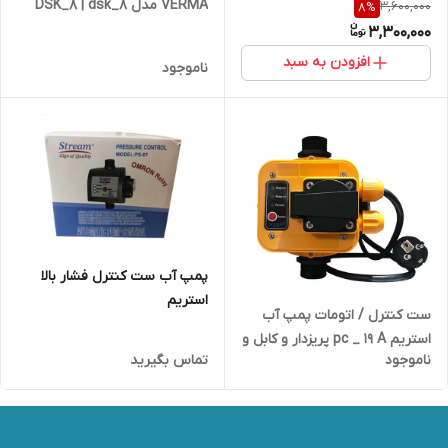
VERMA مدل DSK_8 | dsk_8
3,600,000
8
%
3,300,000
افزودن به سبد
ناموجود
پمپ آب ست کنترل فشار بالا
استریم
ست کنترل / اتومات پمپ آب
استریم pc _ 19 A پریزدار و کابل و
ناموجود
تماس بگیرید
درجه دار