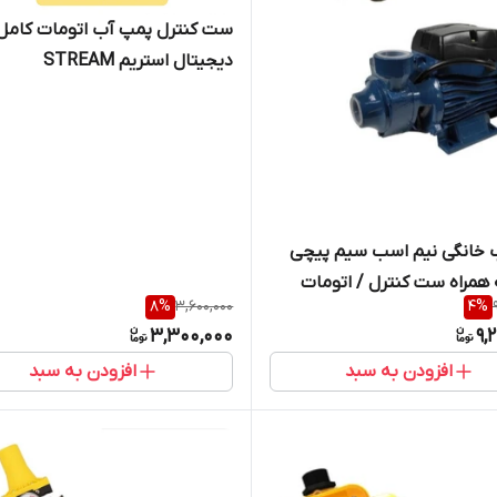
ست کنترل پمپ آب اتومات کامل
دیجیتال استریم STREAM
 خانگی نیم اسب سیم پیچی
مراه ست کنترل / اتومات
8
%
3,600,000
4
%
کواردی
3,300,000
9,
افزودن به سبد
افزودن به سبد