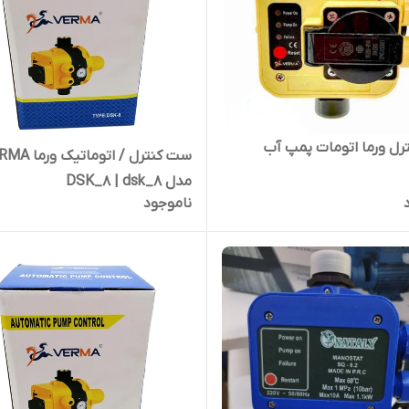
ل ورما اتومات پمپ آب
ست کنترل / اتوماتیک
مدل DSK_8 | dsk_8
ناموجود