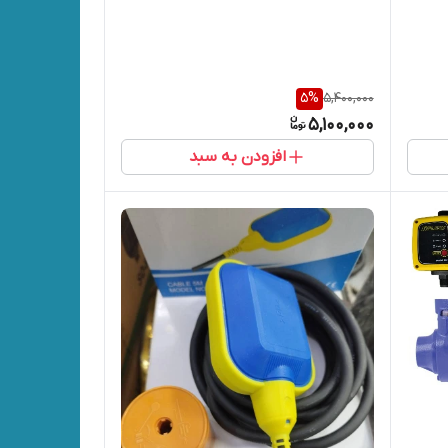
5
%
5,400,000
5,100,000
افزودن به سبد