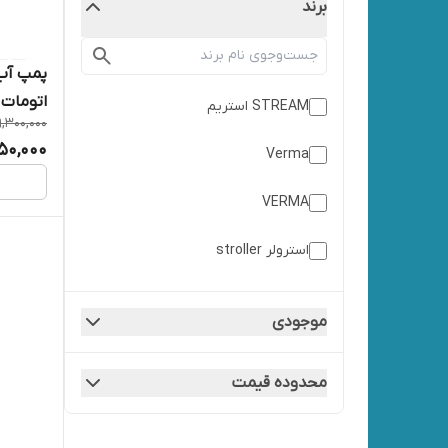
برند
پمپ آب 
اتومات
STREAM استریم
9,300,000
050,000
Verma
VERMA
استرولر stroller
استریم
موجودی
اسکواردی
محدوده قیمت
اسکواردی SQUARE
المنت ELEMENT