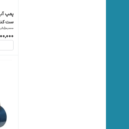
پمپ آب 
ست کنت
9,850,000
300,000