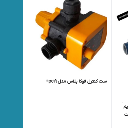
ست کنترل فوکا پلاس مدل pc19+
یم
ت