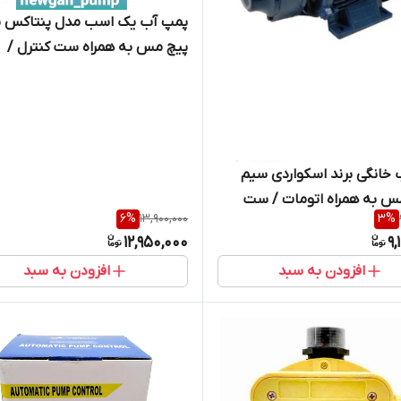
پمپ آب یک اسب مدل پنتاکس 
پیچ مس به همراه ست کنترل /
اتوماتیک
خانگی برند اسکواردی سیم
س به همراه اتومات / ست
6
%
13,900,000
3
%
پی
12,950,000
9,
افزودن به سبد
افزودن به سبد