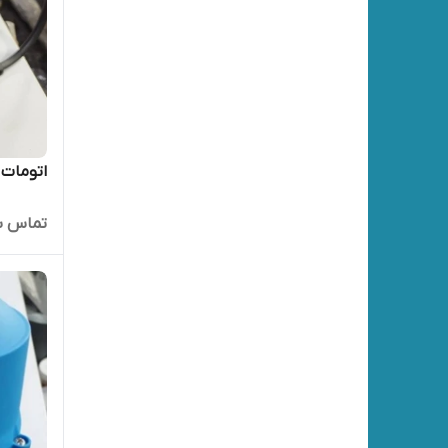
اتومات 
تماس ب