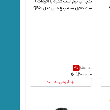
پمپ آب نیم اسب همراه با اتومات /
ست کنترل سیم پیچ مس مدل QB60
3
%
9,500,000
9,200,000
افزودن به سبد