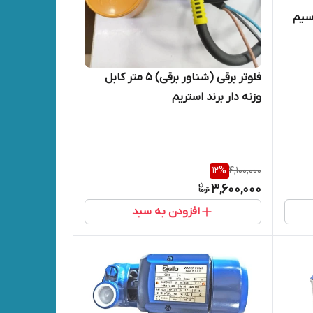
سیم
فلوتر برقی (شناور برقی) 5 متر کابل
وزنه دار برند استریم
12
%
4,100,000
3,600,000
افزودن به سبد