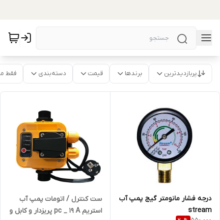
پربازدیدترین
برندها
قیمت
دسته‌بندی
فقط م
درجه فشار مانومتر گیج پمپ آب
ست کنترل / اتومات پمپ آب
stream
استریم pc _ 19 A پریزدار و کابل و