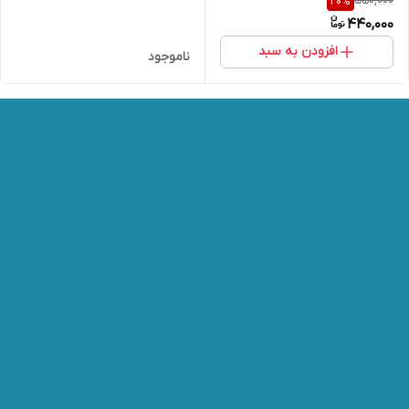
550,000
20
%
درجه دار
440,000
افزودن به سبد
ناموجود