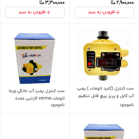
3,300,000
2,900,000
افزودن به سبد
افزودن به سبد
ست کنترل (کلید اتومات ) پمپ
ست کنترل پمپ آب خانگی ورما
آب کابل و پریز پیچ قابل تنظیم
اتومات verma کارتنی عمده
ناموجود
ناموجود
پخش