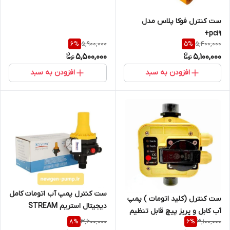
ست کنترل فوکا پلاس مدل
pc19+
5,900,000
5,400,000
6
%
5
%
5,500,000
5,100,000
افزودن به سبد
افزودن به سبد
ست کنترل پمپ آب اتومات کامل
ست کنترل (کلید اتومات ) پمپ
دیجیتال استریم STREAM
آب کابل و پریز پیچ قابل تنظیم
3,600,000
3,100,000
8
%
6
%