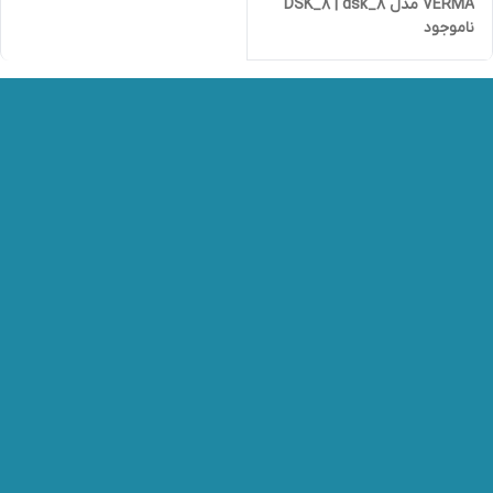
VERMA مدل DSK_8 | dsk_8
ناموجود