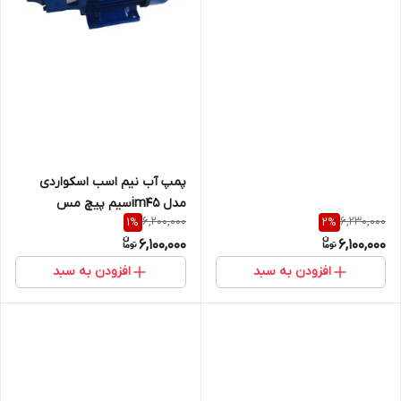
پمپ آب نیم اسب اسکواردی
مدل im45سیم پیچ مس
6,200,000
6,230,000
1
%
2
%
6,100,000
6,100,000
افزودن به سبد
افزودن به سبد