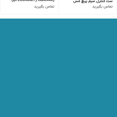
(ECONOMY) AGA1.00M آبارا
ست کنترل سیم پیچ مس
تماس بگیرید
تماس بگیرید