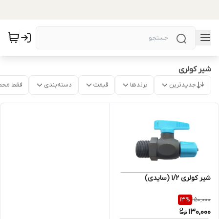
شیر کولری
جدیدترین
برندها
قیمت
دسته‌بندی
فقط محص
شیر کولری 1/2 (سایدی)
150,000
13
%
130,000