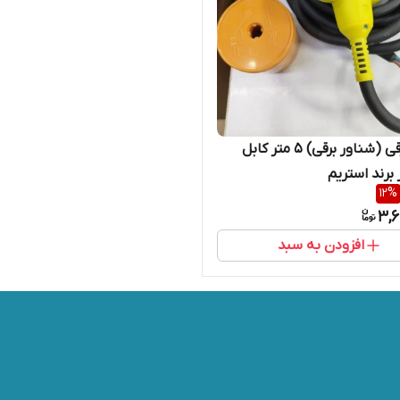
فلوتر برقی (شناور برقی) 5 متر کابل
 برند استریم
12
%
3,6
افزودن به سبد