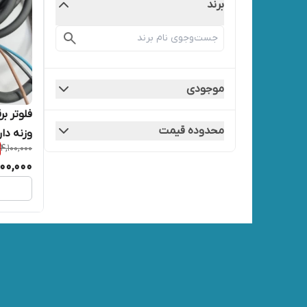
برند
موجودی
محدوده قیمت
وزنه دار
4,100,000
00,000