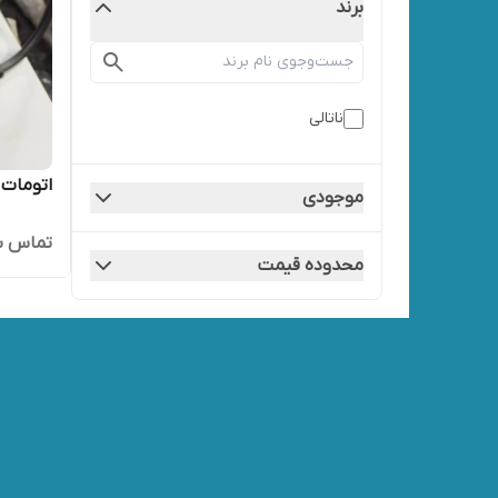
برند
ناتالی
اتومات 
موجودی
تماس ب
محدوده قیمت