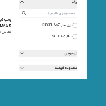
برند
دیزل ساز DIESEL SAZ
M45 S
تماس ب
سولار SOOLAR
موجودی
محدوده قیمت