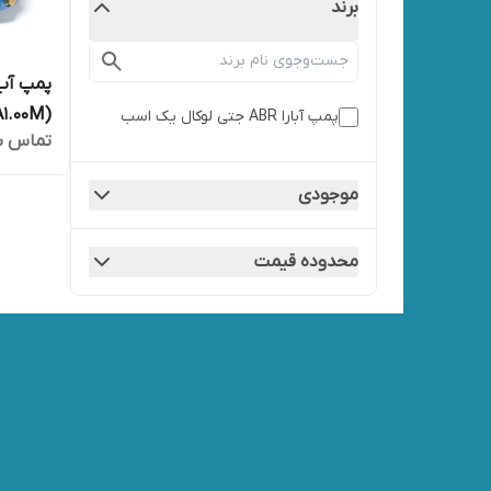
برند
پمپ آب
(ECONOMY) AGA1.00M آبارا
پمپ آبارا ABR جتی لوکال یک اسب
تماس ب
موجودی
محدوده قیمت