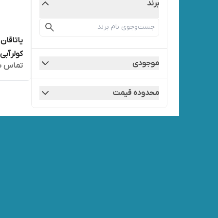
برند
کولرآبی
موجودی
تماس ب
محدوده قیمت