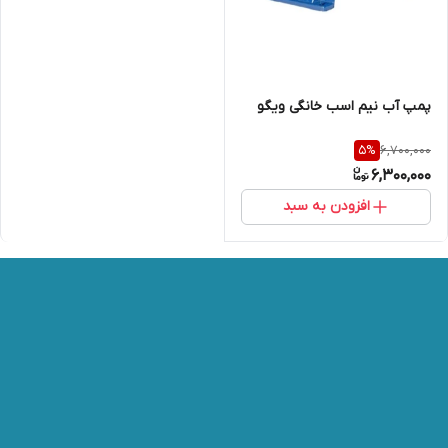
پمپ آب نیم اسب خانگی ویگو
6,700,000
5
%
6,300,000
افزودن به سبد