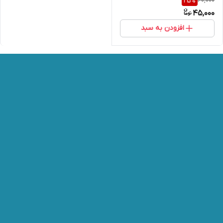
60,000
25
%
45,000
افزودن به سبد