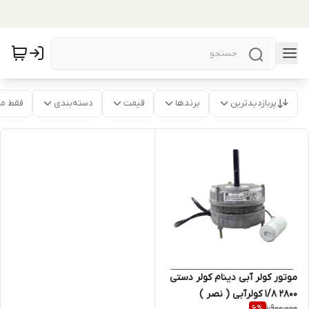
پربازدیدترین
برندها
قیمت
دسته‌بندی
فقط م
موتور کولر آبی دینام کولر دستی
۲۸۰۰ ۱/۸ کولرآبی ( نصر )
1,900,000
6
%